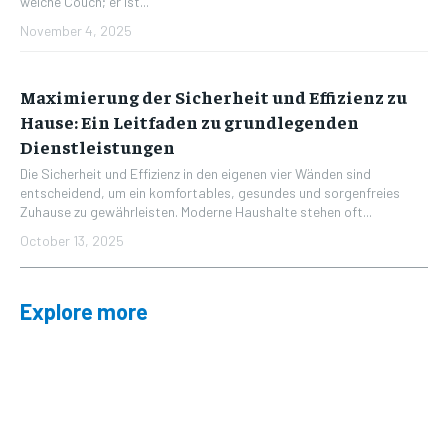
weiche Couch; er ist...
November 4, 2025
Maximierung der Sicherheit und Effizienz zu
Hause: Ein Leitfaden zu grundlegenden
Dienstleistungen
Die Sicherheit und Effizienz in den eigenen vier Wänden sind
entscheidend, um ein komfortables, gesundes und sorgenfreies
Zuhause zu gewährleisten. Moderne Haushalte stehen oft...
October 13, 2025
Explore more