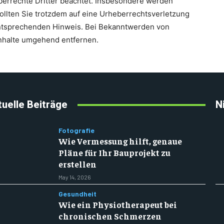
berrechte Dritter beachtet. Insbesondere werden
Sollten Sie trotzdem auf eine Urheberrechtsverletzung
ntsprechenden Hinweis. Bei Bekanntwerden von
Inhalte umgehend entfernen.
uelle Beiträge
N
Fotografie
Wie Vermessung hilft, genaue
Pläne für Ihr Bauprojekt zu
erstellen
May 14, 2026
Gesundheit
Wie ein Physiotherapeut bei
chronischen Schmerzen