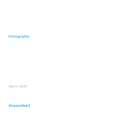
Aktuelle
Beiträge
Fotografie
Wie
Vermessung
hilft, genaue
Pläne für Ihr
Bauprojekt zu
erstellen
May 14, 2026
Gesundheit
Wie ein
Physiotherap
eut bei