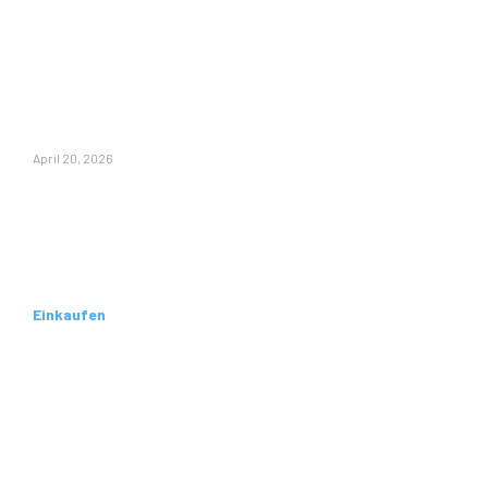
chronischen
Schmerzen
langfristige
Linderung
bietet
April 20, 2026
Nicht
verpassen
Einkaufen
Wie Senioren
von einem
professionell
en
Einkaufsservi
ce profitieren