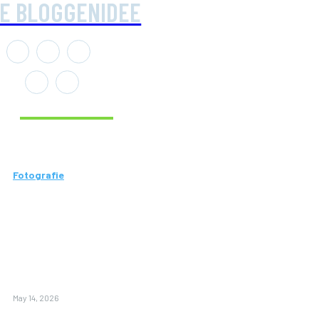
IE BLOGGENIDEE
Aktuelle Beiträge
Fotografie
Wie
Vermessung
hilft, genaue
Pläne für Ihr
Bauprojekt zu
erstellen
May 14, 2026