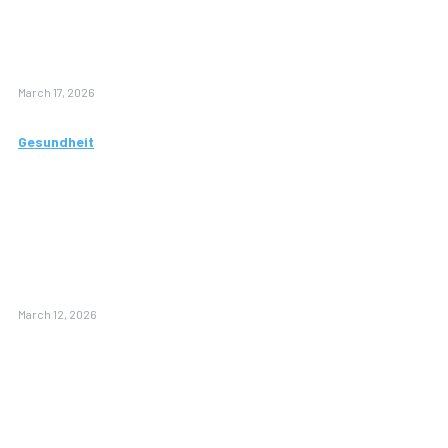
Einkaufsservice
profitieren
können
March 17, 2026
Gesundheit
Wie CMD-
Behandlung
Ihnen zu
einem
beschwerdefreien
Kiefer verhilft
March 12, 2026