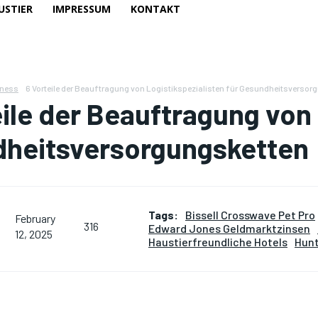
USTIER
IMPRESSUM
KONTAKT
tness
6 Vorteile der Beauftragung von Logistikspezialisten für Gesundheitsversor
ile der Beauftragung von 
heitsversorgungsketten
Tags:
Bissell Crosswave Pet Pro
February
316
Edward Jones Geldmarktzinsen
12, 2025
Haustierfreundliche Hotels
Hunt