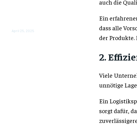
auch die Quali
Wie Die Auto
Hauptuntersuchung Ihre
Ein erfahrene
Sicherheit Auf Der Straße
Garantiert
dass alle Vor
April 25, 2025
der Produkte. 
2. Effiz
Viele Untern
unnötige Lage
Ein Logistiksp
sorgt dafür, d
zuverlässiger