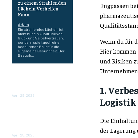
zu einem Strahlenden
Engpässen bei
Lächeln Verhelfen
Kann
pharmazeutisc
Qualitätsstan
Adam
Ein strahlendes Lächeln ist
nicht nur ein Ausdruck von
Glück und Selbstvertrauen,
Wenn du für d
sondern spielt auch eine
bedeutende Rolle für die
Hier kommen Lo
allgemeine Gesundheit. Der
Besuch...
und Risiken z
Unternehmen v
Wie Beratung bei
Hautproblemen Ihre
Hautgesundheit verbessern
1. Verbe
kann
April 29, 2025
Logistik
So hilft Ihnen
Finanzbuchhaltung beim
Steuerberater, den Überblick
Die Einhaltung
über Ihre Finanzen zu
der Lagerung 
behalten
April 25, 2025