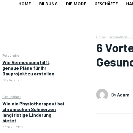
HOME
BILDUNG
DIE MODE
GESCHÄFTE
HA
Home
Gesundheit-Fi
6 Vorte
Fotografie
Gesund
Wie Vermessung hilft,
genaue Pläne für Ihr
Bauprojekt zu erstellen
May 14, 2026
By
Adam
Gesundheit
Wie ein Physiotherapeut bei
chronischen Schmerzen
langfristige Linderung
bietet
April 20, 2026