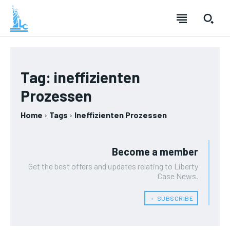
Tag:
ineffizienten
Prozessen
Home
Tags
Ineffizienten Prozessen
Become a member
Get the best offers and updates relating to Liberty
Case News.
﹢ SUBSCRIBE