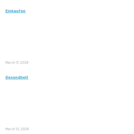
Einkaufen
Wie Senioren
von einem
professionellen
Einkaufsservice
profitieren
können
March 17, 2026
Gesundheit
Wie CMD-
Behandlung
Ihnen zu
einem
beschwerdefreien
Kiefer verhilft
March 12, 2026