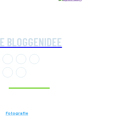
IE BLOGGENIDEE
Aktuelle Beiträge
Fotografie
Wie
Vermessung
hilft, genaue