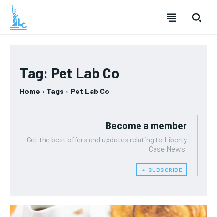
Tag:
Pet Lab Co
Home
Tags
Pet Lab Co
Become a member
Get the best offers and updates relating to Liberty
Case News.
﹢ SUBSCRIBE