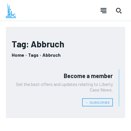
Tag:
Abbruch
Home
Tags
Abbruch
Become a member
Get the best offers and updates relating to Liberty
Case News.
﹢ SUBSCRIBE