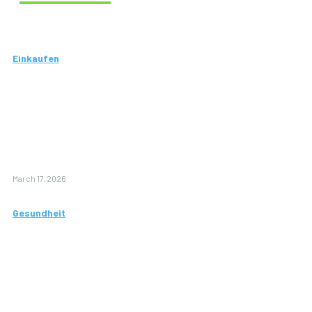
Einkaufen
Wie Senioren
von einem
professionellen
Einkaufsservice
profitieren
können
March 17, 2026
Gesundheit
Wie CMD-
Behandlung
Ihnen zu
einem
beschwerdefreien