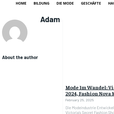
HOME
BILDUNG
DIE MODE
GESCHÄFTE
HA
Adam
About the author
Mode Im Wandel: Vic
2024, Fashion Nova 
February 25, 2025
Die Modeindustrie Entwickel
Victoria’s Secret Fashion S