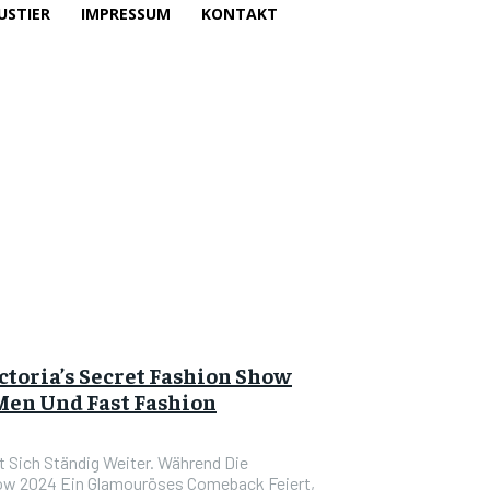
USTIER
IMPRESSUM
KONTAKT
toria’s Secret Fashion Show
Men Und Fast Fashion
t Sich Ständig Weiter. Während Die
how 2024 Ein Glamouröses Comeback Feiert,